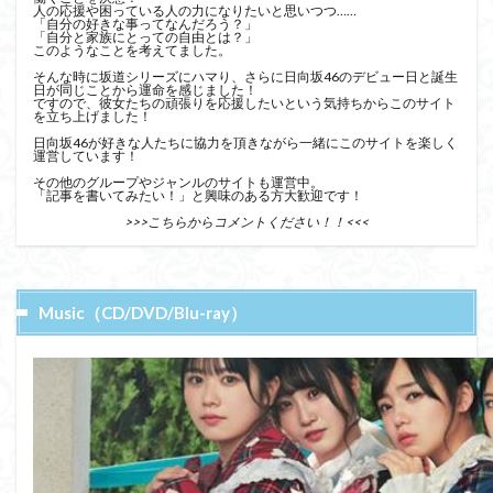
人の応援や困っている人の力になりたいと思いつつ……
「自分の好きな事ってなんだろう？」
「自分と家族にとっての自由とは？」
このようなことを考えてました。
そんな時に坂道シリーズにハマり、さらに日向坂46のデビュー日と誕生
日が同じことから運命を感じました！
ですので、彼女たちの頑張りを応援したいという気持ちからこのサイト
を立ち上げました！
日向坂46が好きな人たちに協力を頂きながら一緒にこのサイトを楽しく
運営しています！
その他のグループやジャンルのサイトも運営中。
「記事を書いてみたい！」と興味のある方大歓迎です！
>>>こちらからコメントください！！<<<
Music（CD/DVD/Blu-ray）