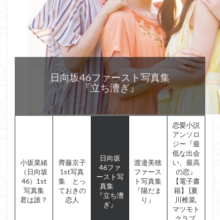
恋愛小説アンソロジー
【電子書籍】
日向坂46ファースト写真集
渡邉美穂ファースト写真集
『最低な出会い、最高の恋』
【楽天ブックス限定特典】小坂菜緒（日向坂46）1st写真集 君は誰？(楽天ブックス限
『立ち漕ぎ』
『陽だまり』
定カバー) [ 小坂 菜緒 ]
[夏川椎菜,マツモトクラブ,宮田愛萌]
齊藤京子1st写真集 とっておきの恋人 [ 齊藤 京子 ]
恋愛小説
アンソロ
ジー『最
低な出会
日向坂
小坂菜緒
齊藤京子
渡邉美穂
い、最高
46ファ
（日向坂
1st写真
ファース
の恋』
ースト写
46）1st
集 とっ
ト写真集
【電子書
真集
写真集
ておきの
『陽だま
籍】 [夏
『立ち漕
君は誰？
恋人
り』
川椎菜,
ぎ』
マツモト
クラブ,