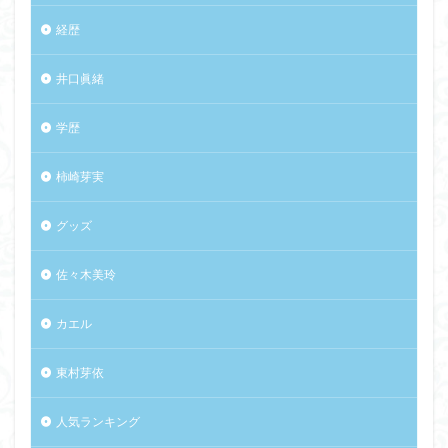
経歴
井口眞緒
学歴
柿崎芽実
グッズ
佐々木美玲
カエル
東村芽依
人気ランキング