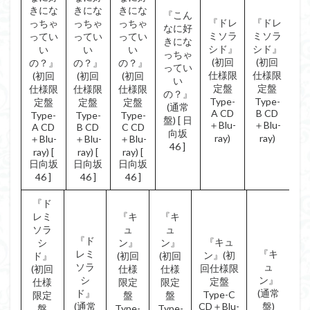
きにな
きにな
きにな
『こん
『ドレ
『ドレ
っちゃ
っちゃ
っちゃ
なに好
ミソラ
ミソラ
ってい
ってい
ってい
きにな
シド』
シド』
い
い
い
っちゃ
(初回
(初回
の？』
の？』
の？』
ってい
仕様限
仕様限
(初回
(初回
(初回
い
定盤
定盤
仕様限
仕様限
仕様限
の？』
Type-
Type-
定盤
定盤
定盤
(通常
A CD
B CD
Type-
Type-
Type-
盤) [ 日
＋Blu-
＋Blu-
A CD
B CD
C CD
向坂
ray)
ray)
＋Blu-
＋Blu-
＋Blu-
46 ]
ray) [
ray) [
ray) [
日向坂
日向坂
日向坂
46 ]
46 ]
46 ]
『ド
レミ
『キ
『キ
ソラ
ュ
ュ
『ド
『キュ
シ
ン』
ン』
レミ
『キ
ン』(初
ド』
(初回
(初回
ソラ
ュ
回仕様限
(初回
仕様
仕様
シ
ン』
定盤
仕様
限定
限定
ド』
(通常
Type-C
限定
盤
盤
(通常
CD＋Blu-
盤)
盤
Type-
Type-