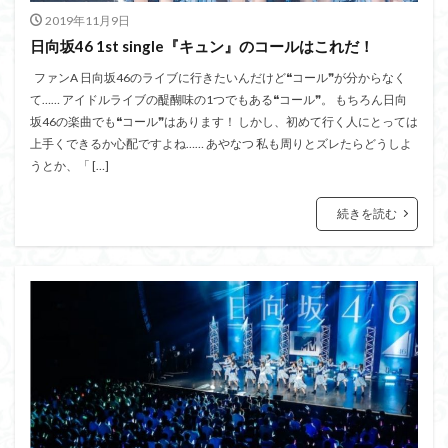
2019年11月9日
日向坂46 1st single『キュン』のコールはこれだ！
ファンA 日向坂46のライブに行きたいんだけど❝コール❞が分からなく
て…… アイドルライブの醍醐味の1つでもある❝コール❞。 もちろん日向
坂46の楽曲でも❝コール❞はあります！ しかし、初めて行く人にとっては
上手くできるか心配ですよね…… あやなつ 私も周りとズレたらどうしよ
うとか、「 […]
続きを読む