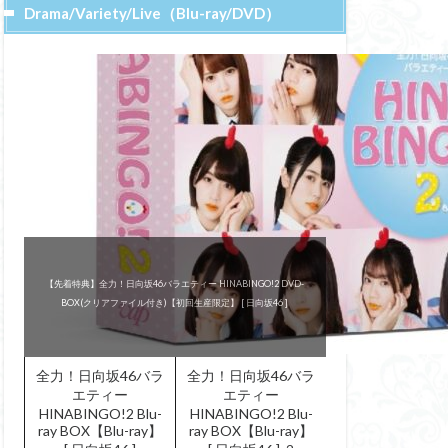
Drama/Variety/Live（Blu-ray/DVD）
『KEYABINGO!4』
『KEYABINGO!4』
～ひらがなけやきって何？～
～ひらがなけやきって何？～
舞台『ザンビ』
舞台『ザンビ』
全力！日向坂46バラエティー HINABINGO! DVD-BOX(初回生産限
全力！日向坂46バラエティー HINABINGO!2 Blu-ray BOX【Blu-
全力！日向坂46バラエティー HINABINGO!2 Blu-ray BOX【Blu-
【先着特典】全力！日向坂46バラエティー HINABINGO!2 DVD-
全力！日向坂46バラエティー HINABINGO! Blu-ray BOX【Blu-
『Re:Mind』 DVD-BOX
BOX(クリアファイル付き)【初回生産限定】 [ 日向坂46 ]
DVD-BOX(初回生産限定)
Blu-ray BOX【Blu-ray】
ray】 [ 日向坂46 ]
ray】 [ 日向坂46 ]
ray】 [ 日向坂46 ]
定) [ 日向坂46 ]
Blu-ray BOX
DVD-BOX
全力！日向坂46バラ
全力！日向坂46バラ
エティー
エティー
HINABINGO!2 Blu-
HINABINGO!2 Blu-
ray BOX【Blu-ray】
ray BOX【Blu-ray】