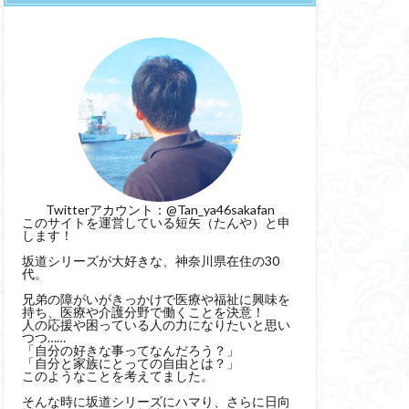
Twitterアカウント：
@Tan_ya46sakafan
このサイトを運営している短矢（たんや）と申
します！
坂道シリーズが大好きな、神奈川県在住の30
代。
兄弟の障がいがきっかけで医療や福祉に興味を
持ち、医療や介護分野で働くことを決意！
人の応援や困っている人の力になりたいと思い
つつ……
「自分の好きな事ってなんだろう？」
「自分と家族にとっての自由とは？」
このようなことを考えてました。
そんな時に坂道シリーズにハマり、さらに日向