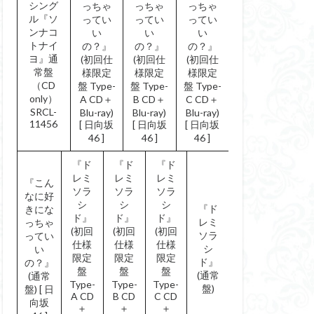
シング
っちゃ
っちゃ
っちゃ
ル『ソ
ってい
ってい
ってい
ンナコ
い
い
い
トナイ
の？』
の？』
の？』
ヨ』通
(初回仕
(初回仕
(初回仕
常盤
様限定
様限定
様限定
（CD
盤 Type-
盤 Type-
盤 Type-
only）
A CD＋
B CD＋
C CD＋
SRCL-
Blu-ray)
Blu-ray)
Blu-ray)
11456
[ 日向坂
[ 日向坂
[ 日向坂
46 ]
46 ]
46 ]
『ド
『ド
『ド
レミ
レミ
レミ
『こん
ソラ
ソラ
ソラ
なに好
シ
シ
シ
『ド
きにな
ド』
ド』
ド』
レミ
っちゃ
(初回
(初回
(初回
ソラ
ってい
仕様
仕様
仕様
シ
い
限定
限定
限定
ド』
の？』
盤
盤
盤
(通常
(通常
Type-
Type-
Type-
盤)
盤) [ 日
A CD
B CD
C CD
向坂
＋
＋
＋