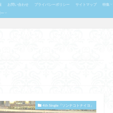
報
お問い合わせ
プライバシーポリシー
サイトマップ
特集
バー
ラン
人気
ルズコレクション）
生
生
生
4th Single『ソンナコトナイヨ』