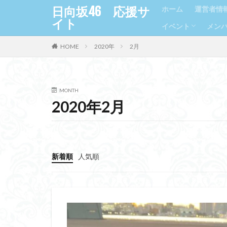
日向坂46 応援サ
ホーム
運営者情
イト
イベント
メン
HOME
2020年
2月
握手会
Girls Award
TGC（東京ガー
1期
2期
3期
MONTH
2020年2月
新着順
人気順