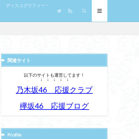
ディスコグラフィー
キング
ランキング
シングル
アルバム
関連サイト
以下のサイトも運営してます！
↓ ↓ ↓ ↓ ↓
乃木坂46 応援クラブ
欅坂46 応援ブログ
Profile