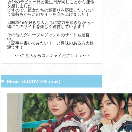
坂46のデビュー日と誕生日が同じことから運命
を感じました！
ですので、彼女たちの頑張りを応援したいとい
う気持ちからこのサイトを立ち上げました！
日向坂46が好きな人たちに協力を頂きながら一
緒にこのサイトを楽しく運営しています！
その他のグループやジャンルのサイトも運営
中。
「記事を書いてみたい！」と興味のある方大歓
迎です！
>>>こちらからコメントください！！<<<
Music（CD/DVD/Blu-ray）