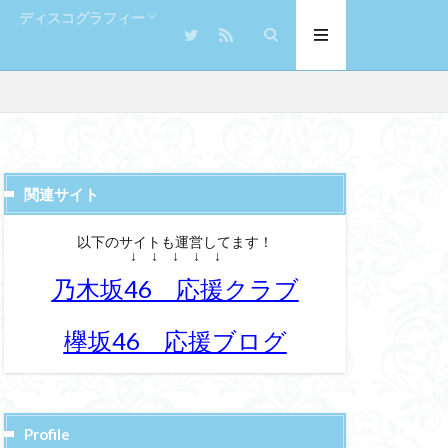
ディスコグラフィー
キング
ランキング
シングル
アルバム
関連サイト
以下のサイトも運営してます！
↓ ↓ ↓ ↓ ↓
乃木坂46 応援クラブ
欅坂46 応援ブログ
Profile