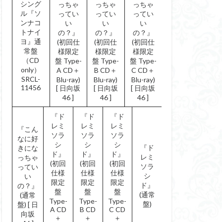
シング
っちゃ
っちゃ
っちゃ
ル『ソ
ってい
ってい
ってい
ンナコ
い
い
い
トナイ
の？』
の？』
の？』
ヨ』通
(初回仕
(初回仕
(初回仕
常盤
様限定
様限定
様限定
（CD
盤 Type-
盤 Type-
盤 Type-
only）
A CD＋
B CD＋
C CD＋
SRCL-
Blu-ray)
Blu-ray)
Blu-ray)
11456
[ 日向坂
[ 日向坂
[ 日向坂
46 ]
46 ]
46 ]
『ド
『ド
『ド
レミ
レミ
レミ
『こん
ソラ
ソラ
ソラ
なに好
シ
シ
シ
『ド
きにな
ド』
ド』
ド』
レミ
っちゃ
(初回
(初回
(初回
ソラ
ってい
仕様
仕様
仕様
シ
い
限定
限定
限定
ド』
の？』
盤
盤
盤
(通常
(通常
Type-
Type-
Type-
盤)
盤) [ 日
A CD
B CD
C CD
向坂
＋
＋
＋