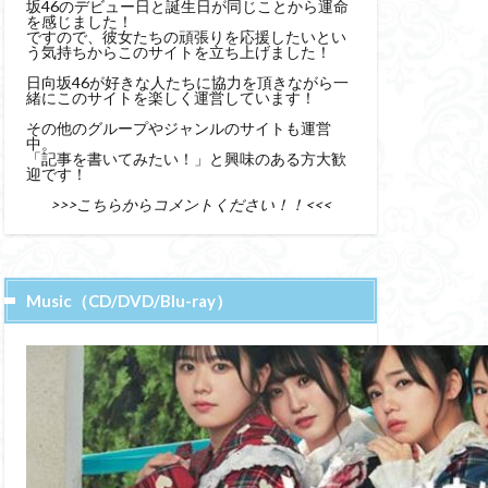
坂46のデビュー日と誕生日が同じことから運命
を感じました！
ですので、彼女たちの頑張りを応援したいとい
う気持ちからこのサイトを立ち上げました！
日向坂46が好きな人たちに協力を頂きながら一
緒にこのサイトを楽しく運営しています！
その他のグループやジャンルのサイトも運営
中。
「記事を書いてみたい！」と興味のある方大歓
迎です！
>>>こちらからコメントください！！<<<
Music（CD/DVD/Blu-ray）