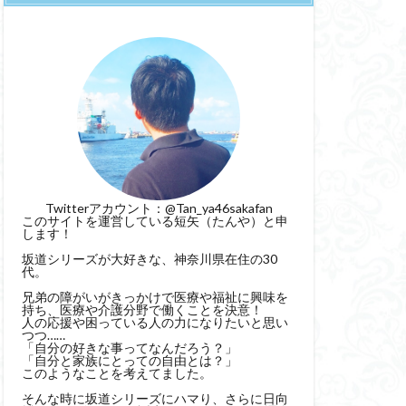
Twitterアカウント：
@Tan_ya46sakafan
このサイトを運営している短矢（たんや）と申
します！
坂道シリーズが大好きな、神奈川県在住の30
代。
兄弟の障がいがきっかけで医療や福祉に興味を
持ち、医療や介護分野で働くことを決意！
人の応援や困っている人の力になりたいと思い
つつ……
「自分の好きな事ってなんだろう？」
「自分と家族にとっての自由とは？」
このようなことを考えてました。
そんな時に坂道シリーズにハマり、さらに日向