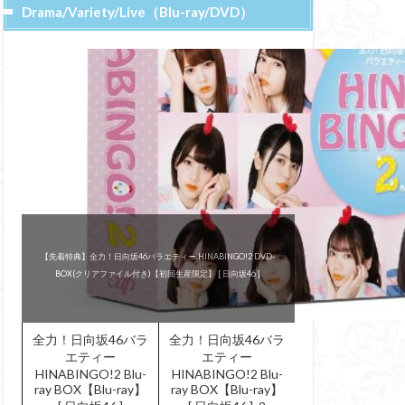
Drama/Variety/Live（Blu-ray/DVD）
『KEYABINGO!4』
『KEYABINGO!4』
～ひらがなけやきって何？～
～ひらがなけやきって何？～
舞台『ザンビ』
舞台『ザンビ』
全力！日向坂46バラエティー HINABINGO! DVD-BOX(初回生産限
全力！日向坂46バラエティー HINABINGO!2 Blu-ray BOX【Blu-
全力！日向坂46バラエティー HINABINGO!2 Blu-ray BOX【Blu-
【先着特典】全力！日向坂46バラエティー HINABINGO!2 DVD-
全力！日向坂46バラエティー HINABINGO! Blu-ray BOX【Blu-
『Re:Mind』 DVD-BOX
BOX(クリアファイル付き)【初回生産限定】 [ 日向坂46 ]
DVD-BOX(初回生産限定)
Blu-ray BOX【Blu-ray】
ray】 [ 日向坂46 ]
ray】 [ 日向坂46 ]
ray】 [ 日向坂46 ]
定) [ 日向坂46 ]
Blu-ray BOX
DVD-BOX
全力！日向坂46バラ
全力！日向坂46バラ
エティー
エティー
HINABINGO!2 Blu-
HINABINGO!2 Blu-
ray BOX【Blu-ray】
ray BOX【Blu-ray】