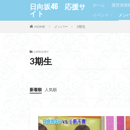
日向坂46 応援サ
ホーム
運営者情
イト
イベント
メン
HOME
メンバー
3期生
握手会
Girls Award
TGC（東京ガー
1期
2期
3期
CATEGORY
3期生
新着順
人気順