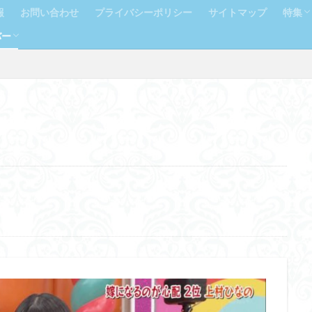
報
お問い合わせ
プライバシーポリシー
サイトマップ
特集
バー
ラン
人気
ルズコレクション）
生
生
生