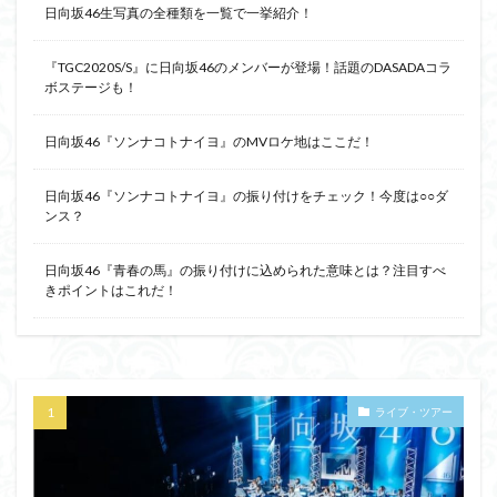
日向坂46生写真の全種類を一覧で一挙紹介！
『TGC2020S/S』に日向坂46のメンバーが登場！話題のDASADAコラ
ボステージも！
日向坂46『ソンナコトナイヨ』のMVロケ地はここだ！
日向坂46『ソンナコトナイヨ』の振り付けをチェック！今度は○○ダ
ンス？
日向坂46『青春の馬』の振り付けに込められた意味とは？注目すべ
きポイントはこれだ！
ライブ・ツアー