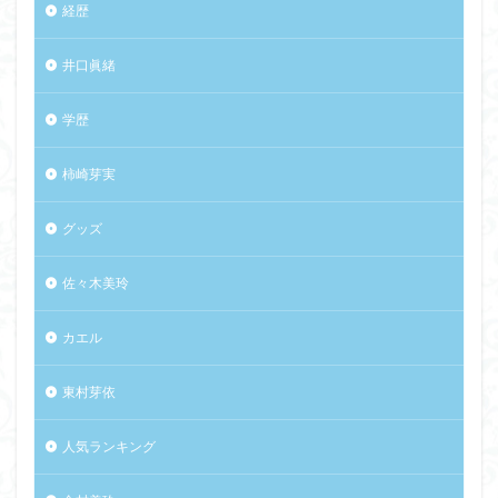
経歴
井口眞緒
学歴
柿崎芽実
グッズ
佐々木美玲
カエル
東村芽依
人気ランキング