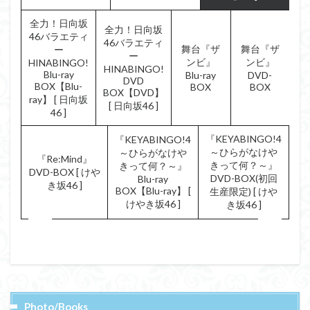
全力！日向坂
全力！日向坂
46バラエティ
46バラエティ
舞台『ザ
舞台『ザ
ー
ー
ンビ』
ンビ』
HINABINGO!
HINABINGO!
Blu-ray
Blu-ray
DVD-
DVD
BOX【Blu-
BOX
BOX
BOX【DVD】
ray】 [ 日向坂
[ 日向坂46 ]
46 ]
『KEYABINGO!4
『KEYABINGO!4
～ひらがなけや
～ひらがなけや
『Re:Mind』
きって何？～』
きって何？～』
DVD-BOX [ けや
DVD-BOX(初回
Blu-ray
き坂46 ]
BOX【Blu-ray】 [
生産限定) [ けや
けやき坂46 ]
き坂46 ]
Photo/Books