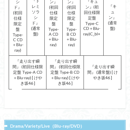
『ド
『キュ
シ
ン』
ン』
レミ
『キ
ン』(初
ド』
(初回
(初回
ソラ
ュ
回仕様限
(初回
仕様
仕様
シ
ン』
定盤
仕様
限定
限定
ド』
(通常
Type-C
限定
盤
盤
(通常
CD＋Blu-
盤)
盤
Type-
Type-
盤)
ray)C_bl+
A CD
B CD
Type-
＋Blu-
＋Blu-
C CD
＋Blu-
ray)
ray)
ray)
『走り出す瞬
『走り出す瞬
間』 (初回仕様限
間』 (初回仕様限
『走り出す瞬
定盤 Type-A CD
定盤 Type-B CD
間』 (通常盤) [ け
＋Blu-ray) [ けや
＋Blu-ray) [ けや
やき坂46 ]
き坂46 ]
き坂46 ]
Drama/Variety/Live（Blu-ray/DVD）