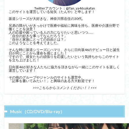
Twitterアカウント：
@Tan_ya46sakafan
このサイトを運営している短矢（たんや）と申します！
坂道シリーズが大好きな、神奈川県在住の30代。
兄弟の障がいがきっかけで医療や福祉に興味を持ち、医療や介護分野で
働くことを決意！
人の応援や困っている人の力になりたいと思いつつ……
「自分の好きな事ってなんだろう？」
「自分と家族にとっての自由とは？」
このようなことを考えてました。
そんな時に坂道シリーズにハマり、さらに日向坂46のデビュー日と誕生
日が同じことから運命を感じました！
ですので、彼女たちの頑張りを応援したいという気持ちからこのサイト
を立ち上げました！
日向坂46が好きな人たちに協力を頂きながら一緒にこのサイトを楽しく
運営しています！
その他のグループやジャンルのサイトも運営中。
「記事を書いてみたい！」と興味のある方大歓迎です！
>>>こちらからコメントください！！<<<
Music（CD/DVD/Blu-ray）