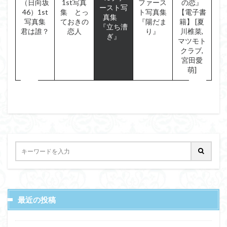
（日向坂
1st写真
ファース
の恋』
ースト写
46）1st
集 とっ
ト写真集
【電子書
真集
写真集
ておきの
『陽だま
籍】 [夏
『立ち漕
君は誰？
恋人
り』
川椎菜,
ぎ』
マツモト
クラブ,
宮田愛
萌]
最近の投稿