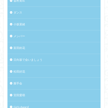
金村美玖
ダンス
小坂菜緒
メンバー
富田鈴花
日向坂で会いましょう
松田好花
握手会
宮田愛萌
Girls Award