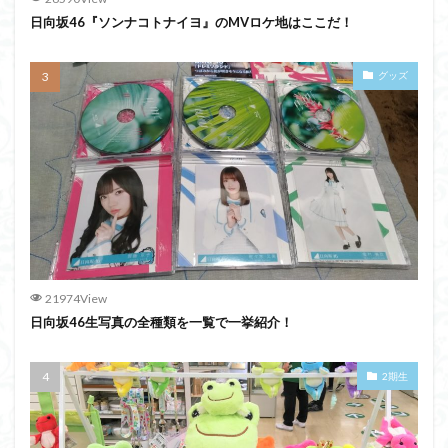
日向坂46『ソンナコトナイヨ』のMVロケ地はここだ！
グッズ
21974View
日向坂46生写真の全種類を一覧で一挙紹介！
2期生