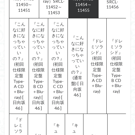
ray）SRCL-
SRCL-
11450～
11454～
11452～
11456
11451
11455
11453
『こん
『こん
『こん
なに好
なに好
なに好
きにな
きにな
きにな
『こん
『ドレ
『ドレ
っちゃ
っちゃ
っちゃ
なに好
ミソラ
ミソラ
ってい
ってい
ってい
きにな
シド』
シド』
い
い
い
っちゃ
(初回
(初回
の？』
の？』
の？』
ってい
仕様限
仕様限
(初回
(初回
(初回
い
定盤
定盤
仕様限
仕様限
仕様限
の？』
Type-
Type-
定盤
定盤
定盤
(通常
A CD
B CD
Type-
Type-
Type-
盤) [ 日
＋Blu-
＋Blu-
A CD
B CD
C CD
向坂
ray)
ray)
＋Blu-
＋Blu-
＋Blu-
46 ]
ray) [
ray) [
ray) [
日向坂
日向坂
日向坂
46 ]
46 ]
46 ]
『ド
レミ
『キ
『キ
ソラ
ュ
ュ