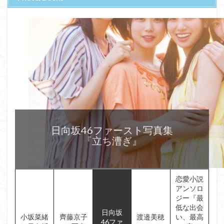
恋愛小説アンソロジー
【電子書籍】
日向坂46ファースト写真集
渡邉美穂ファースト写真集
『最低な出会い、最高の恋』
【楽天ブックス限定特典】小坂菜緒（日向坂46）1st写真集 君は誰？(楽天ブックス限
『立ち漕ぎ』
『陽だまり』
定カバー) [ 小坂 菜緒 ]
[夏川椎菜,マツモトクラブ,宮田愛萌]
齊藤京子1st写真集 とっておきの恋人 [ 齊藤 京子 ]
恋愛小説
アンソロ
ジー『最
低な出会
日向坂
小坂菜緒
齊藤京子
渡邉美穂
い、最高
46ファ