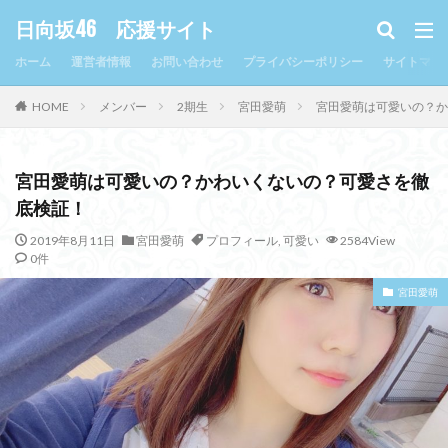
日向坂46 応援サイト
ホーム
運営者情報
お問い合わせ
プライバシーポリシー
サイトマッ
HOME
メンバー
2期生
宮田愛萌
宮田愛萌は可愛いの？か
宮田愛萌は可愛いの？かわいくないの？可愛さを徹
底検証！
2019年8月11日
宮田愛萌
プロフィール
,
可愛い
2584View
0件
宮田愛萌