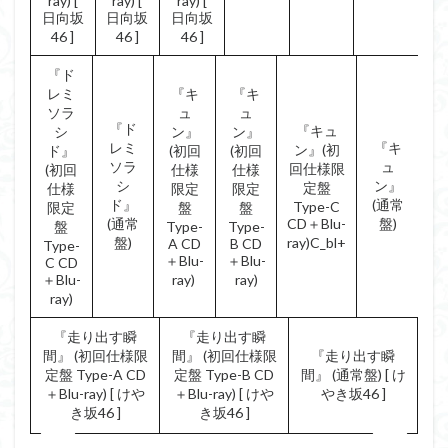
ray) [
ray) [
ray) [
日向坂
日向坂
日向坂
46 ]
46 ]
46 ]
『ド
レミ
『キ
『キ
ソラ
ュ
ュ
『ド
『キュ
シ
ン』
ン』
レミ
『キ
ン』(初
ド』
(初回
(初回
ソラ
ュ
回仕様限
(初回
仕様
仕様
シ
ン』
定盤
仕様
限定
限定
ド』
(通常
Type-C
限定
盤
盤
(通常
CD＋Blu-
盤)
盤
Type-
Type-
盤)
ray)C_bl+
A CD
B CD
Type-
＋Blu-
＋Blu-
C CD
＋Blu-
ray)
ray)
ray)
『走り出す瞬
『走り出す瞬
間』 (初回仕様限
間』 (初回仕様限
『走り出す瞬
定盤 Type-A CD
定盤 Type-B CD
間』 (通常盤) [ け
＋Blu-ray) [ けや
＋Blu-ray) [ けや
やき坂46 ]
き坂46 ]
き坂46 ]