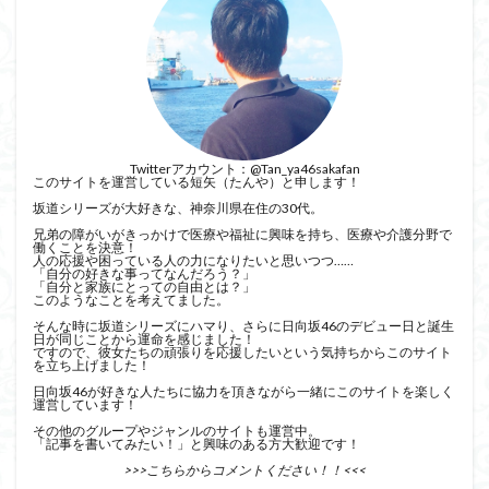
Twitterアカウント：
@Tan_ya46sakafan
このサイトを運営している短矢（たんや）と申します！
坂道シリーズが大好きな、神奈川県在住の30代。
兄弟の障がいがきっかけで医療や福祉に興味を持ち、医療や介護分野で
働くことを決意！
人の応援や困っている人の力になりたいと思いつつ……
「自分の好きな事ってなんだろう？」
「自分と家族にとっての自由とは？」
このようなことを考えてました。
そんな時に坂道シリーズにハマり、さらに日向坂46のデビュー日と誕生
日が同じことから運命を感じました！
ですので、彼女たちの頑張りを応援したいという気持ちからこのサイト
を立ち上げました！
日向坂46が好きな人たちに協力を頂きながら一緒にこのサイトを楽しく
運営しています！
その他のグループやジャンルのサイトも運営中。
「記事を書いてみたい！」と興味のある方大歓迎です！
>>>こちらからコメントください！！<<<