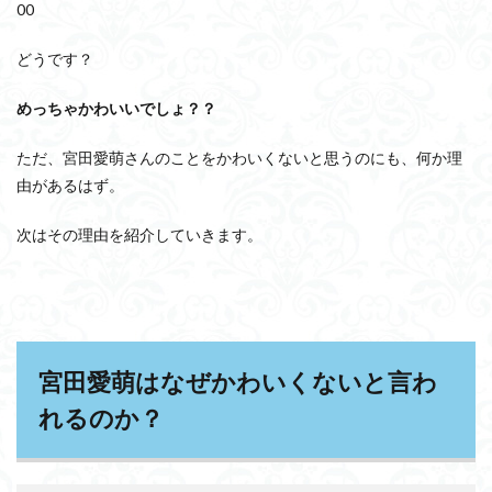
宮田
00
愛萌
の趣
どうです？
味は
御朱
印集
めっちゃかわいいでしょ？？
め？
ただ、宮田愛萌さんのことをかわいくないと思うのにも、何か理
5
宮田
由があるはず。
愛萌
はと
次はその理由を紹介していきます。
ても
賢
い？
6
宮田
愛萌
はア
宮田愛萌はなぜかわいくないと言わ
イド
れるのか？
ルヲ
タク
7
宮田愛