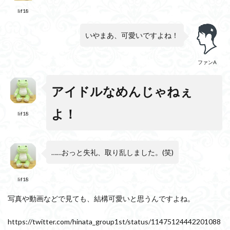
か？
lif18
2.1
①写
いやまあ、可愛いですよね！
真や
動画
の写
ファンA
りが
悪い
アイドルなめんじゃねぇ
2.2
②あ
よ！
ざと
lif18
く見
える
3
宮
……おっと失礼、取り乱しました。(笑)
田愛萌は
あざとす
ぎ
lif18
る？！
究極のぶ
写真や動画などで見ても、結構可愛いと思うんですよね。
りっ子！
https://twitter.com/hinata_group1st/status/11475124442201088
4