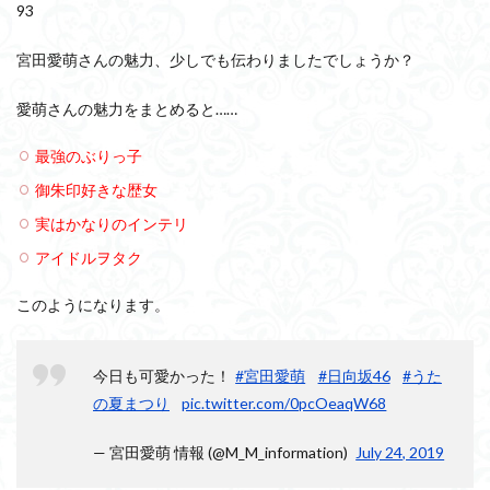
93
宮田愛萌さんの魅力、少しでも伝わりましたでしょうか？
愛萌さんの魅力をまとめると……
最強のぶりっ子
御朱印好きな歴女
実はかなりのインテリ
アイドルヲタク
このようになります。
今日も可愛かった！
#宮田愛萌
#日向坂46
#うた
の夏まつり
pic.twitter.com/0pcOeaqW68
— 宮田愛萌 情報 (@M_M_information)
July 24, 2019