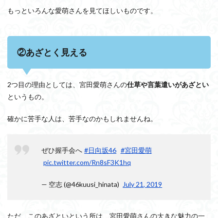
もっといろんな愛萌さんを見てほしいものです。
②あざとく見える
2つ目の理由としては、宮田愛萌さんの
仕草や言葉遣いがあざとい
というもの。
確かに苦手な人は、苦手なのかもしれませんね。
ぜひ握手会へ
#日向坂46
#宮田愛萌
pic.twitter.com/Rn8sF3K1hq
— 空志 (@46kuusi_hinata)
July 21, 2019
ただ、このあざといという所は、宮田愛萌さんの大きな魅力の一