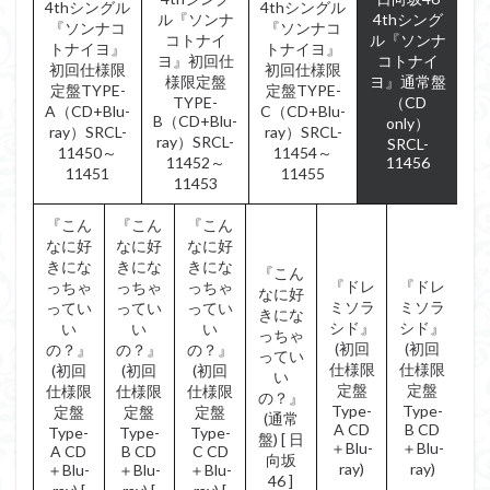
4thシングル
4thシングル
ル『ソンナ
4thシング
『ソンナコ
『ソンナコ
コトナイ
ル『ソンナ
トナイヨ』
トナイヨ』
ヨ』初回仕
コトナイ
初回仕様限
初回仕様限
様限定盤
ヨ』通常盤
定盤TYPE-
定盤TYPE-
TYPE-
（CD
A（CD+Blu-
C（CD+Blu-
B（CD+Blu-
only）
ray）SRCL-
ray）SRCL-
ray）SRCL-
SRCL-
11450～
11454～
11452～
11456
11451
11455
11453
『こん
『こん
『こん
なに好
なに好
なに好
きにな
きにな
きにな
『こん
『ドレ
『ドレ
っちゃ
っちゃ
っちゃ
なに好
ミソラ
ミソラ
ってい
ってい
ってい
きにな
シド』
シド』
い
い
い
っちゃ
(初回
(初回
の？』
の？』
の？』
ってい
仕様限
仕様限
(初回
(初回
(初回
い
定盤
定盤
仕様限
仕様限
仕様限
の？』
Type-
Type-
定盤
定盤
定盤
(通常
A CD
B CD
Type-
Type-
Type-
盤) [ 日
＋Blu-
＋Blu-
A CD
B CD
C CD
向坂
ray)
ray)
＋Blu-
＋Blu-
＋Blu-
46 ]