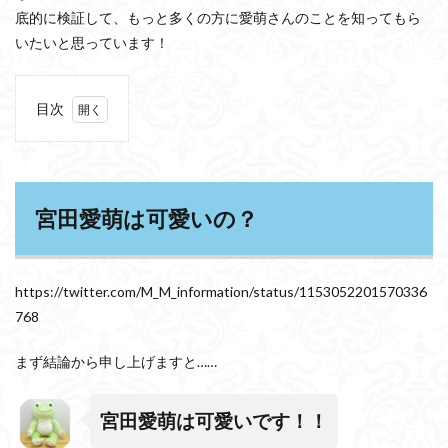
底的に検証して、もっと多くの方に愛萌さんのことを知ってもら
いたいと思っています！
目次
1
宮田
愛萌
は可
愛い
宮田愛萌は可愛いの？
の？
2
宮田
https://twitter.com/M_M_information/status/1153052201570336
愛萌
はな
768
ぜか
わい
まず結論から申し上げますと……
くな
いと
言わ
宮田愛萌は可愛いです！！
れる
の