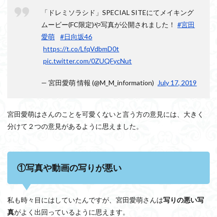
萌は可
「ドレミソラシド」SPECIAL SITEにてメイキング
愛い
ムービー(FC限定)や写真が公開されました！
#宮田
の？か
わいく
愛萌
#日向坂46
ない
https://t.co/LfqVdbmD0t
の？
pic.twitter.com/0ZUQFycNut
～まと
め～
— 宮田愛萌 情報 (@M_M_information)
July 17, 2019
宮田愛萌はさんのことを可愛くないと言う方の意見には、大きく
分けて２つの意見があるように思えました。
①写真や動画の写りが悪い
私も時々目にはしていたんですが、宮田愛萌さんは
写りの悪い写
真
がよく出回っているように思えます。