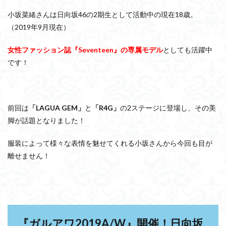
小坂菜緒さんは日向坂46の2期生として活動中の現在18歳。
（2019年9月現在）
女性ファッション誌『Seventeen』の専属モデル
としても活躍中
です！
前回は
「LAGUA GEM」
と
「R4G」
の2ステージに登場し、その美
脚が話題となりました！
服装によって様々な表情を魅せてくれる小坂さんから今回も目が
離せません！
『ガルアワ2019A/W』開催！日向坂