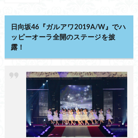
1
日向坂
46『ガルア
ワ
2019A/W』
でハッピー
日向坂46『ガルアワ2019A/W』でハ
オーラ全開
のステージ
ッピーオーラ全開のステージを披
を披露！
露！
1.1
『ガ
ルアワ
2019A/W』
で日向坂46
が披露した
セットリス
トはこれ
だ！
2
『ガル
アワ
2019A/W』
のランウェ
イに登場し
た日向坂46
メンバーを