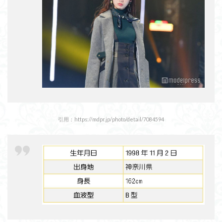
引用：https://mdpr.jp/photo/detail/7084594