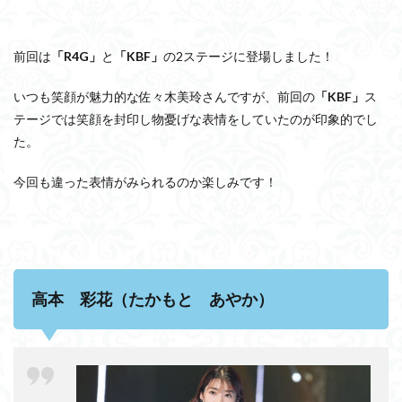
前回は
「R4G」
と
「KBF」
の2ステージに登場しました！
いつも笑顔が魅力的な佐々木美玲さんですが、前回の
「KBF」
ス
テージでは笑顔を封印し物憂げな表情をしていたのが印象的でし
た。
今回も違った表情がみられるのか楽しみです！
高本 彩花（たかもと あやか）