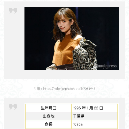
引用：https://mdpr.jp/photo/detail/7081943