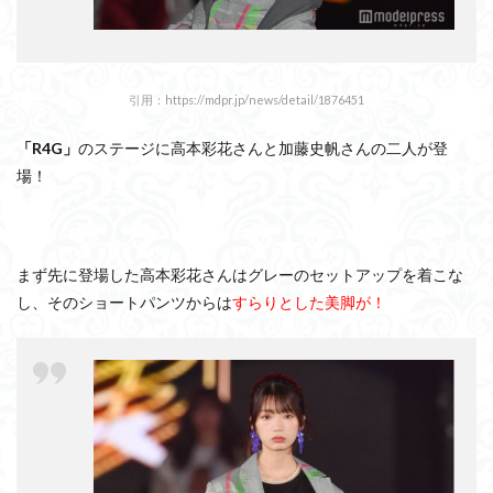
引用：https://mdpr.jp/news/detail/1876451
「R4G」
のステージに高本彩花さんと加藤史帆さんの二人が登
場！
まず先に登場した高本彩花さんはグレーのセットアップを着こな
し、そのショートパンツからは
すらりとした美脚が！