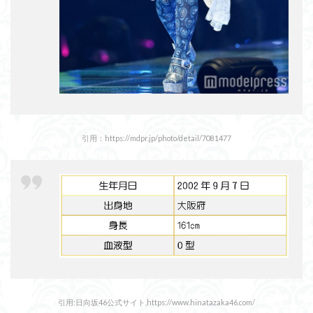
引用：https://mdpr.jp/photo/detail/7081477
引用:日向坂46公式サイト,https://www.hinatazaka46.com/