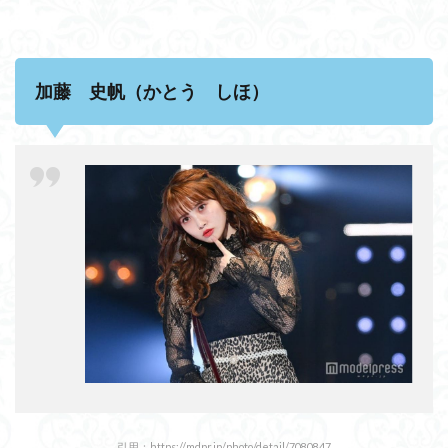
❝絶対
領
域❞が
再
び！！
加藤 史帆（かとう しほ）
小坂菜
緒が登
場！
3.3
みー
ぱん
スマ
イル
炸
裂！
可愛
い秋
コー
デを
披
露！
3.4
長身
引用：https://mdpr.jp/photo/detail/7080847