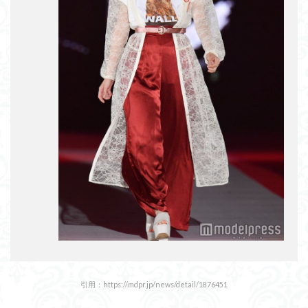
引用：https://mdpr.jp/news/detail/1876451