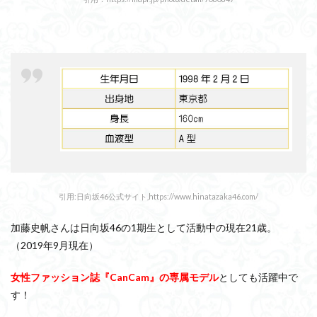
を活
かし
た秋
冬コ
ー
デ！
佐々
木久
美が
登
場！
4
『ガル
アワ
2019A/W』
日向坂46が
引用:日向坂46公式サイト,https://www.hinatazaka46.com/
登場！セト
リとランウ
加藤史帆さんは日向坂46の1期生として活動中の現在21歳。
ェイの様子
（2019年9月現在）
を紹介の記
事まとめ
女性ファッション誌『CanCam』の専属モデル
としても活躍中で
す！