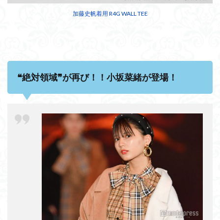
加藤史帆着用 R4G WALL TEE
❝絶対領域❞が再び！！小坂菜緒が登場！