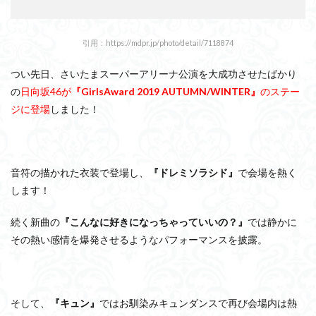
紹介！
2.1
加
引用：https://mdpr.jp/photo/detail/7118874
藤
史帆
つい先日、さいたまスーパーアリーナ公演を大成功させたばかり
（か
と
の
日向坂46が
『GirlsAward 2019 AUTUMN/WINTER』
のステー
う
ジに登場
しました！
し
ほ）
2.2
佐々
音符の描かれた衣装で登場し、
『ドレミソラシド』
で会場を熱く
木
久美
します！
（さ
さ
続く新曲の
『こんなに好きになっちゃっていいの？』
では静かに
き
その熱い感情を爆発させるようなパフォーマンスを披露。
く
み）
2.3
佐々
木
そして、
『キュン』
ではお馴染みキュンダンスで再び会場内は熱
美玲