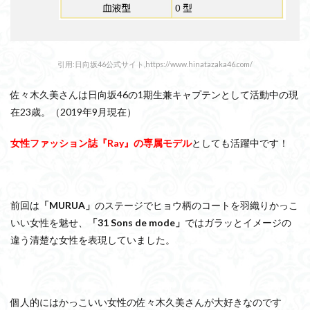
引用:日向坂46公式サイト,https://www.hinatazaka46.com/
佐々木久美さんは日向坂46の1期生兼キャプテンとして活動中の現
在23歳。（2019年9月現在）
女性ファッション誌『Ray』の専属モデル
としても活躍中です！
前回は
「MURUA」
のステージでヒョウ柄のコートを羽織りかっこ
いい女性を魅せ、
「
31 Sons de mode」
ではガラッとイメージの
違う清楚な女性を表現していました。
個人的にはかっこいい女性の佐々木久美さんが大好きなのです