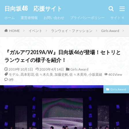
日向坂46 応援サイト
ホーム
運営者情報
お問い合わせ
プライバシーポリシー
サイトマッ
HOME
イベント
ランウェイ・ファッション
Girls Award
『ガルアワ2019A/W』日向坂46が登場！セトリと
ランウェイの様子を紹介！
2019年10月1日
2020年4月14日
Girls Award
モデル
,
高本彩花
,
佐々木久美
,
加藤史帆
,
佐々木美玲
,
小坂菜緒
401View
0件
Girls Award