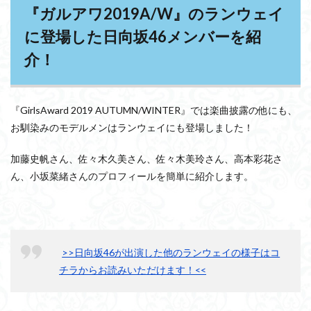
『ガルアワ2019A/W』のランウェイ
3
『ガル
に登場した日向坂46メンバーを紹
アワ
2019A/W』
介！
開催！日向
坂46メンバ
ーの最新フ
ァッション
をチェッ
『GirlsAward 2019 AUTUMN/WINTER』では楽曲披露の他にも、
ク！
お馴染みのモデルメンはランウェイにも登場しました！
3.1
高本
加藤史帆さん、佐々木久美さん、佐々木美玲さん、高本彩花さ
彩花
ん、小坂菜緒さんのプロフィールを簡単に紹介します。
が美
脚
を！
加藤
史帆
が心
>>日向坂46が出演した他のランウェイの様子はコ
臓を
捧げ
チラからお読みいただけます！<<
る！
3.2