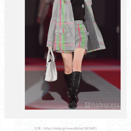
引用：https://mdpr.jp/news/detail/1876451