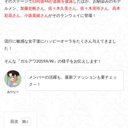
そのステージで
日向坂46が楽曲を披露
したほか、お馴染みのモデ
ルメン、
加藤史帆さん、佐々木久美さん、佐々木美玲さん、高本
彩花さん、小坂菜緒さん
がそのランウェイに登場！
流行に敏感な女子達にハッピーオーラをたくさん与えてきまし
た！
そんな『ガルアワ2019A/W』の様子をお伝えします！
メンバーの活躍も、最新ファッションも要チェッ
ク～！
あやなつ
目次