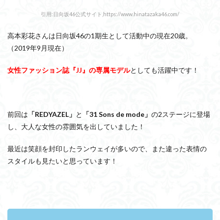
引用:日向坂46公式サイト,https://www.hinatazaka46.com/
高本彩花さんは日向坂46の1期生として活動中の現在20歳。
（2019年9月現在）
女性ファッション誌『JJ』の専属モデル
としても活躍中です！
前回は
「REDYAZEL」
と
「
31 Sons de mode」
の2ステージに登場
し、大人な女性の雰囲気を出していました！
最近は笑顔を封印したランウェイが多いので、また違った表情の
スタイルも見たいと思っています！