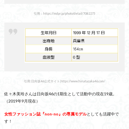
引用：https://mdpr.jp/photo/detail/7082275
引用:日向坂46公式サイト,https://www.hinatazaka46.com/
佐々木美玲さんは日向坂46の1期生として活動中の現在19歳。
（2019年9月現在）
女性ファッション誌『non-no』の専属モデル
としても活躍中で
す！