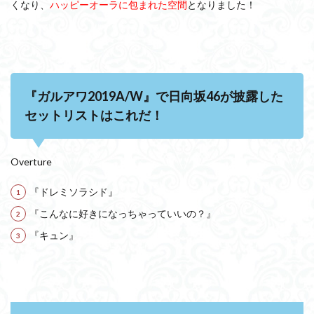
くなり、
ハッピーオーラに包まれた空間
となりました！
（さ
さ
き
みれ
い）
2.4
『ガルアワ2019A/W』で日向坂46が披露した
高
本
セットリストはこれだ！
彩花
（た
かも
と
Overture
あや
か）
『ドレミソラシド』
2.5
『こんなに好きになっちゃっていいの？』
小
『キュン』
坂
菜緒
（こ
さ
か
な
お）