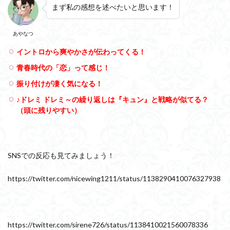
グル
まず私の感想を述べたいと思います！
『ド
レミ
ソラ
あやなつ
シ
ド』
イントロから爽やかさが伝わってくる！
に“フ
ァ”が
青春時代の「恋」って感じ！
ない
振り付けが凄く気になる！
理由
は？
♪ドレミ ドレミ～の繰り返しは『キュン』と戦略が似てる？
2.1
（頭に残りやすい）
ヒント
は「鍵
盤」と
「横断
SNSでの反応も見てみましょう！
歩
道」？
https://twitter.com/nicewing1211/status/1138290410076327938
2.1.1
横断歩
道＝鍵
盤なら
どうし
https://twitter.com/sirene726/status/1138410021560078336
て“フ