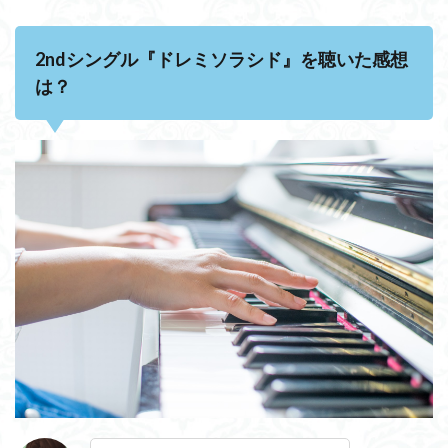
ソラ
シ
ド』
2ndシングル『ドレミソラシド』を聴いた感想
を聴
いた
は？
感想
は？
1.2
2ndシ
ング
ル
『ド
レミ
ソラ
シ
ド』
のセ
ンタ
ーは
誰？
2
2nd
シン