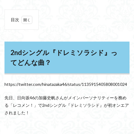
目次
1
2nd
シン
グル
『ド
2ndシングル『ドレミソラシド』っ
レミ
ソラ
てどんな曲？
シ
ド』
って
どん
https://twitter.com/hinatazaka46/status/1135915405808001024
な
曲？
先日、日向坂46の加藤史帆さんがメインパーソナリティーを務め
1.1
る「レコメン！」で2ndシングル『ドレミソラシド』が初オンエア
2ndシ
されました！
ング
ル
『ド
レミ