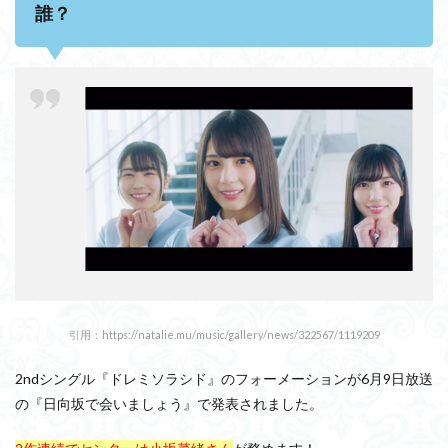
誰？
グル
『ド
レミ
ソラ
シ
ド』
に“フ
ァ”が
ない
意味
と
は？
のま
とめ
引用：https://natalie.mu/music/gallery/news/322567/1119209
2ndシングル『ドレミソラシド』のフォーメーションが6月9日放送
の『日向坂で会いましょう』で発表されました。