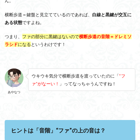
ん。
横断歩道＝鍵盤と見立てているのであれば、
白線と黒鍵が交互に
ある状態
ですよね。
つまり、
ファの部分に黒鍵はないので
横断歩道の音階＝ドレミソ
ラシド
になる
というわけです！
ウキウキ気分で横断歩道を渡っていたのに「
“フ
ァ”がなーい！
」ってなっちゃうんですね！
あやなつ
ヒントは「音階」“ファ”の上の音は？