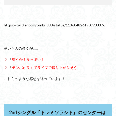
ミソラ
シド』
のMVが
Youtube
で解
https://twitter.com/tonbi_333/status/1136048261909733376
禁！
3.1
2ndシ
ング
聴いた人の多くが……
ル
『ド
レミ
「
爽やか！夏っぽい！
」
ソラ
「
テンポが良くてライブで盛り上がりそう！
」
シ
ド』
のMV
これらのような感想を述べています！
を見
た感
想
は？
4
2nd
2ndシングル『ドレミソラシド』のセンターは
シン