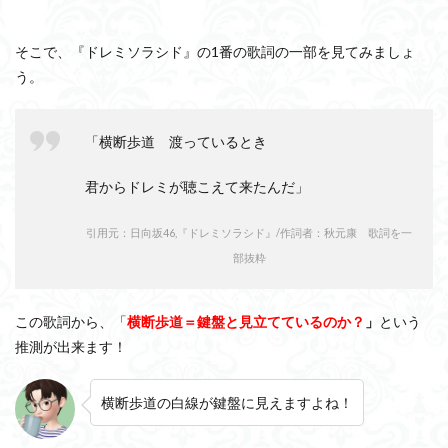
そこで、『ドレミソラシド』の1番の歌詞の一部を見てみましょ
う。
「横断歩道 渡っているとき
君からドレミが聴こえて来たんだ」
引用元：日向坂46,『ドレミソラシド』/作詞者：秋元康 歌詞を一
部抜粋
この歌詞から、「
横断歩道＝鍵盤と見立てているのか？
」
という
推測が出来ます！
横断歩道の白線が鍵盤に見えますよね！