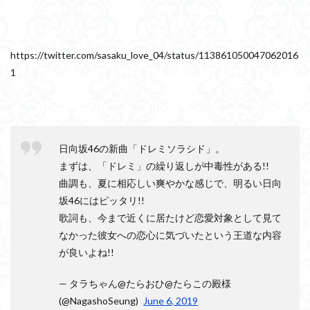
ァ”がな
いの？
2.2
https://twitter.com/sasaku_love_04/status/113861050047062016
ヒント
1
は「音
階」“フ
ァ”の上
の音
は？
2.2.1
日向坂46の新曲「ドレミソラシド」。
「うわ
まずは、「ドレミ」の繰り返しが中毒性がある!!
の空
曲調も、夏に相応しい爽やかな感じで、明るい日向
（そ
ら）」
坂46にはピッタリ!!
と“フ
歌詞も、今まで近くに居たけど恋愛対象として見て
ァ”の関
係はな
なかった彼女への恋心に気づいたという王道な内容
に？
が良いよね!!
3
2ndシ
— タラちゃん@たらおひ@たらこの殿様
ングル
(@NagashoSeung)
June 6, 2019
『ドレ